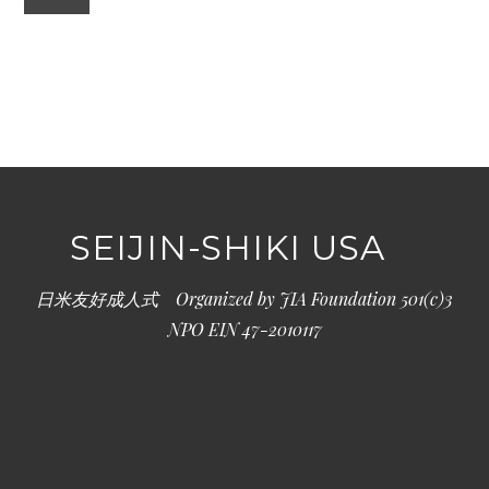
SEIJIN-SHIKI USA
日米友好成人式 Organized by JIA Foundation 501(c)3
NPO EIN 47-2010117