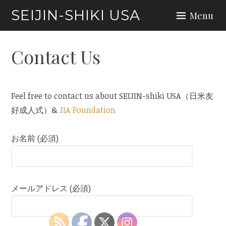
Skip
SEIJIN-SHIKI USA
Menu
to
content
Contact Us
Feel free to contact us about SEIJIN-shiki USA（日米友
好成人式）&
JIA Foundation
お名前 (必須)
メールアドレス (必須)